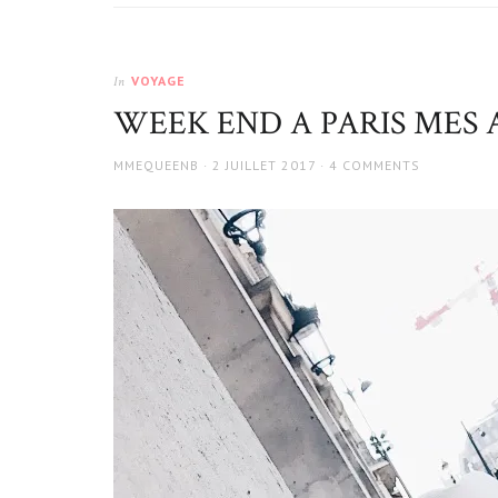
VOYAGE
In
WEEK END A PARIS MES 
AUTHOR
POSTED
MMEQUEENB
2 JUILLET 2017
4 COMMENTS
ON