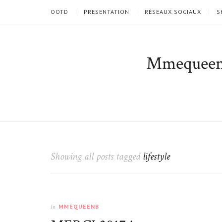
OOTD
PRESENTATION
RÉSEAUX SOCIAUX
S
Mmequee
Showing all posts tagged
lifestyle
MMEQUEENB
In