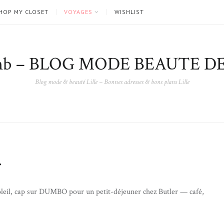
HOP MY CLOSET
VOYAGES
WISHLIST
nb – BLOG MODE BEAUTE DE
Blog mode & beauté Lille – Bonnes adresses & bons plans Lille
.
oleil, cap sur DUMBO pour un petit-déjeuner chez Butler — café,