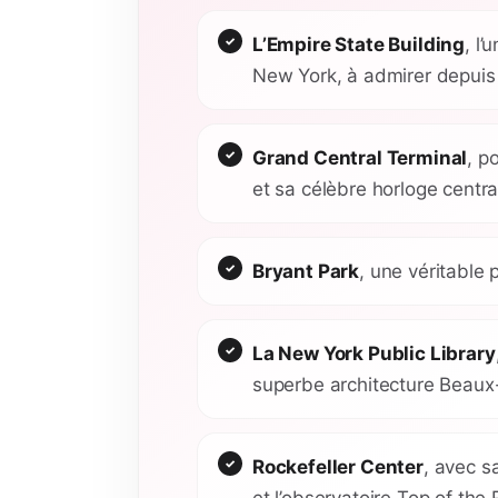
L’Empire State Building
, l
New York, à admirer depuis 
Grand Central Terminal
, p
et sa célèbre horloge centra
Bryant Park
, une véritable 
La New York Public Library
superbe architecture Beaux
Rockefeller Center
, avec s
et l’observatoire Top of the 