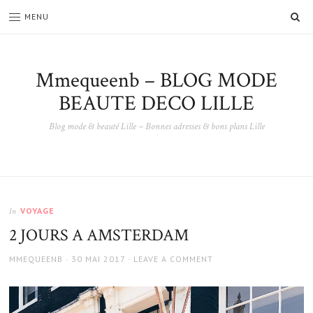
SE
MENU
Mmequeenb – BLOG MODE
BEAUTE DECO LILLE
Blog mode & beauté Lille – Bonnes adresses & bons plans Lille
VOYAGE
In
2 JOURS A AMSTERDAM
AUTHOR
POSTED
MMEQUEENB
30 MAI 2017
LEAVE A COMMENT
ON