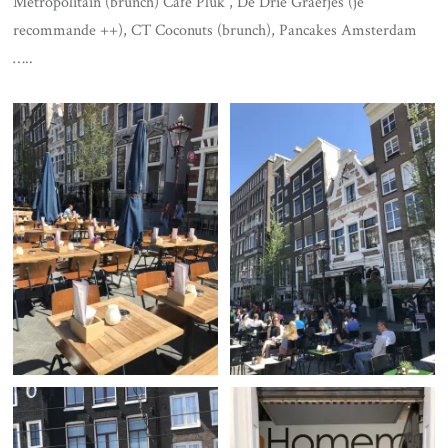
Metropolitain (brunch) Café Pluk , De Drie Graefjes (je
recommande ++), CT Coconuts (brunch), Pancakes Amsterdam
…..