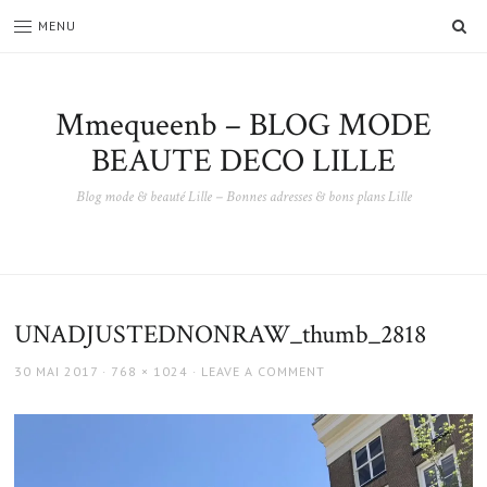
SE
MENU
Mmequeenb – BLOG MODE
BEAUTE DECO LILLE
Blog mode & beauté Lille – Bonnes adresses & bons plans Lille
UNADJUSTEDNONRAW_thumb_2818
POSTED
FULL
30 MAI 2017
768 × 1024
LEAVE A COMMENT
ON
SIZE