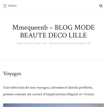
SE
MENU
Mmequeenb – BLOG MODE
BEAUTE DECO LILLE
Blog mode & beauté Lille – Bonnes adresses & bons plans Lille
Voyages
Une sélection de nos voyages, adresses et hôtels préférés,
pensés comme un carnet d’inspirations élégant et vivant.