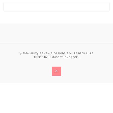
© 2026
MMEQUEENB – BLOG MODE BEAUTE DECO LILLE
THEME BY
JUSTGOODTHEMES.COM
.
BACK
TO
THE
TOP