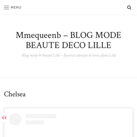
SE
MENU
Mmequeenb – BLOG MODE
BEAUTE DECO LILLE
Blog mode & beauté Lille – Bonnes adresses & bons plans Lille
Chelsea