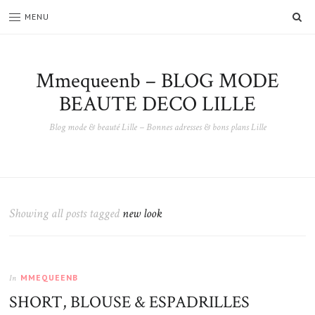
SE
MENU
Mmequeenb – BLOG MODE
BEAUTE DECO LILLE
Blog mode & beauté Lille – Bonnes adresses & bons plans Lille
Showing all posts tagged
new look
MMEQUEENB
In
SHORT, BLOUSE & ESPADRILLES