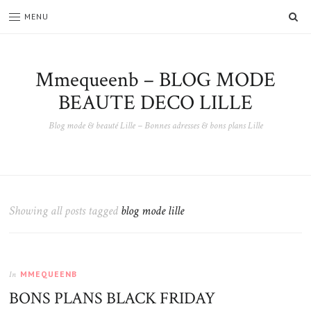
SE
MENU
Mmequeenb – BLOG MODE
BEAUTE DECO LILLE
Blog mode & beauté Lille – Bonnes adresses & bons plans Lille
Showing all posts tagged
blog mode lille
MMEQUEENB
In
BONS PLANS BLACK FRIDAY