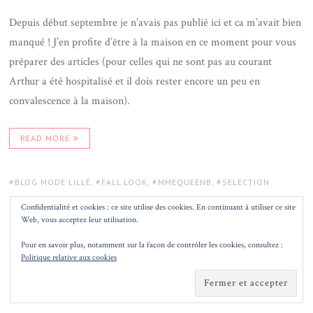
Depuis début septembre je n’avais pas publié ici et ca m’avait bien
manqué ! J’en profite d’être à la maison en ce moment pour vous
préparer des articles (pour celles qui ne sont pas au courant
Arthur a été hospitalisé et il dois rester encore un peu en
convalescence à la maison).
READ MORE
TAGS:
BLOG MODE LILLE
,
FALL LOOK
,
MMEQUEENB
,
SELECTION
Confidentialité et cookies : ce site utilise des cookies. En continuant à utiliser ce site
Web, vous acceptez leur utilisation.
MMEQUEENB
In
Pour en savoir plus, notamment sur la façon de contrôler les cookies, consultez :
Politique relative aux cookies
LOOK DANS LES CHAMPS
AUTHOR
POSTED
MMEQUEENB
25 JUILLET 2017
LEAVE A COMMENT
ON