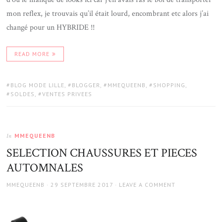
mon reflex, je trouvais qu’il était lourd, encombrant etc alors j’ai
changé pour un HYBRIDE !!
READ MORE
TAGS:
BLOG MODE LILLE
,
BLOGGER
,
MMEQUEENB
,
SHOPPING
,
SOLDES
,
VENTES PRIVEES
MMEQUEENB
In
SELECTION CHAUSSURES ET PIECES
AUTOMNALES
AUTHOR
POSTED
MMEQUEENB
29 SEPTEMBRE 2017
LEAVE A COMMENT
ON