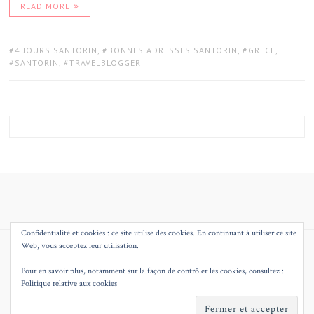
READ MORE
TAGS:
4 JOURS SANTORIN
,
BONNES ADRESSES SANTORIN
,
GRECE
,
SANTORIN
,
TRAVELBLOGGER
Confidentialité et cookies : ce site utilise des cookies. En continuant à utiliser ce site
Web, vous acceptez leur utilisation.
© 2026
MMEQUEENB – BLOG MODE BEAUTE DECO LILLE
THEME BY
JUSTGOODTHEMES.COM
.
Pour en savoir plus, notamment sur la façon de contrôler les cookies, consultez :
Politique relative aux cookies
BACK