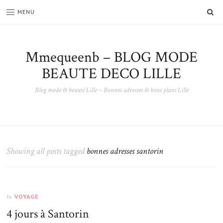
SE
MENU
Mmequeenb – BLOG MODE
BEAUTE DECO LILLE
Blog mode & beauté Lille – Bonnes adresses & bons plans Lille
Showing all posts tagged
bonnes adresses santorin
VOYAGE
In
4 jours à Santorin