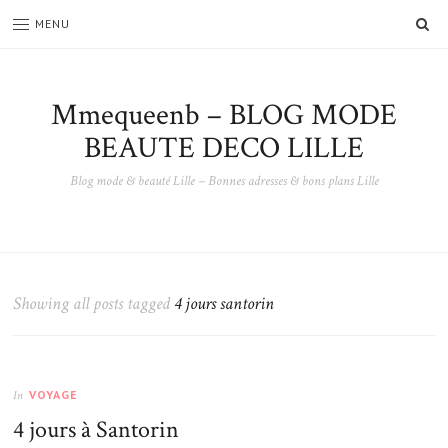
SE
MENU
Mmequeenb – BLOG MODE
BEAUTE DECO LILLE
Blog mode & beauté Lille – Bonnes adresses & bons plans Lille
Showing all posts tagged
4 jours santorin
VOYAGE
In
4 jours à Santorin