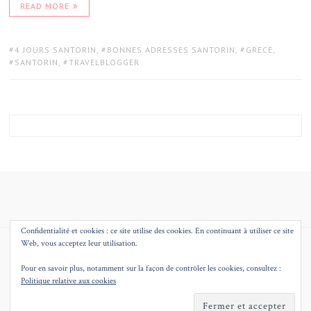
READ MORE
TAGS:
4 JOURS SANTORIN
,
BONNES ADRESSES SANTORIN
,
GRECE
,
SANTORIN
,
TRAVELBLOGGER
Confidentialité et cookies : ce site utilise des cookies. En continuant à utiliser ce site
Web, vous acceptez leur utilisation.
© 2026
MMEQUEENB – BLOG MODE BEAUTE DECO LILLE
THEME BY
JUSTGOODTHEMES.COM
.
Pour en savoir plus, notamment sur la façon de contrôler les cookies, consultez :
Politique relative aux cookies
BACK