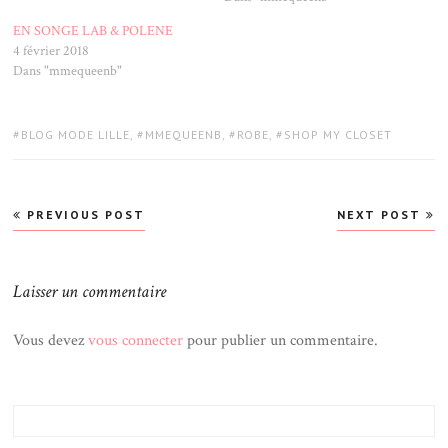
EN SONGE LAB & POLENE
4 février 2018
Dans "mmequeenb"
TAGS:
BLOG MODE LILLE
,
MMEQUEENB
,
ROBE
,
SHOP MY CLOSET
Navigation
PREVIOUS POST
NEXT POST
de
l’article
Laisser un commentaire
Vous devez
vous connecter
pour publier un commentaire.