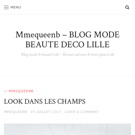
SE
MENU
Mmequeenb – BLOG MODE
BEAUTE DECO LILLE
Blog mode & beauté Lille – Bonnes adresses & bons plans Lille
MMEQUEENB
In
LOOK DANS LES CHAMPS
AUTHOR
POSTED
MMEQUEENB
25 JUILLET 2017
LEAVE A COMMENT
ON