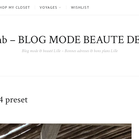
HOP MY CLOSET
VOYAGES
WISHLIST
nb – BLOG MODE BEAUTE DE
Blog mode & beauté Lille – Bonnes adresses & bons plans Lille
 preset