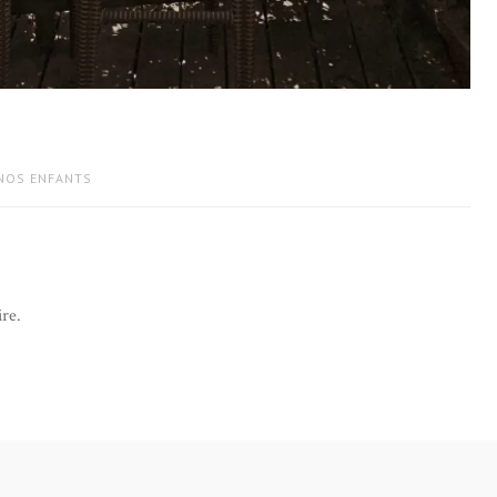
 NOS ENFANTS
re.