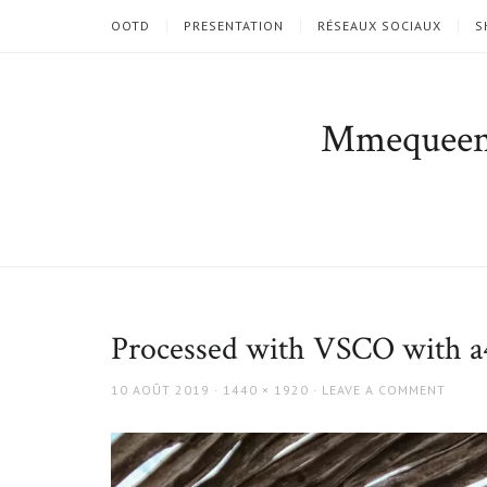
OOTD
PRESENTATION
RÉSEAUX SOCIAUX
S
Mmequee
Processed with VSCO with a4
POSTED
FULL
10 AOÛT 2019
1440 × 1920
LEAVE A COMMENT
ON
SIZE