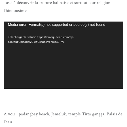
aussi à découvrir la culture balinaise et surtout leur religion :
l’hindousime
Lecteur
Media error: Format(s) not supported or source(s) not found
vidéo
Télécharger le fichier: https://mmequeenb.com/wp-
content/uploads/2019/08/BaliMer.mp4?_=1
A voir : padangbay beach, Jemeluk, temple Tirta gangga, Palais de
l’eau