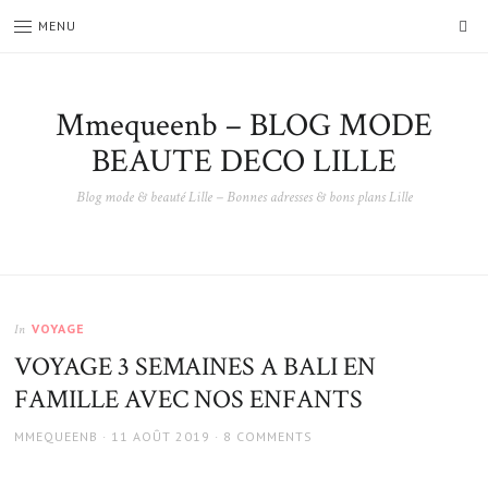
SE
MENU
Mmequeenb – BLOG MODE
BEAUTE DECO LILLE
Blog mode & beauté Lille – Bonnes adresses & bons plans Lille
VOYAGE
In
VOYAGE 3 SEMAINES A BALI EN
FAMILLE AVEC NOS ENFANTS
AUTHOR
POSTED
MMEQUEENB
11 AOÛT 2019
8 COMMENTS
ON