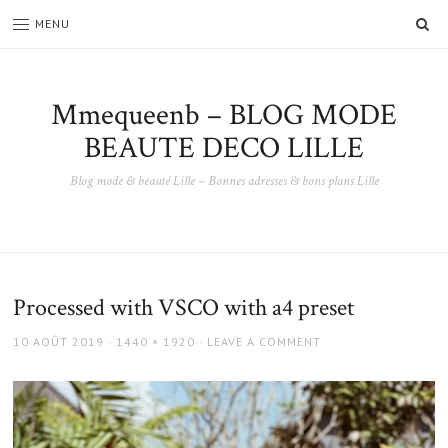
SE
MENU
Mmequeenb – BLOG MODE
BEAUTE DECO LILLE
Blog mode & beauté Lille – Bonnes adresses & bons plans Lille
Processed with VSCO with a4 preset
POSTED
FULL
10 AOÛT 2019
1440 × 1920
LEAVE A COMMENT
ON
SIZE