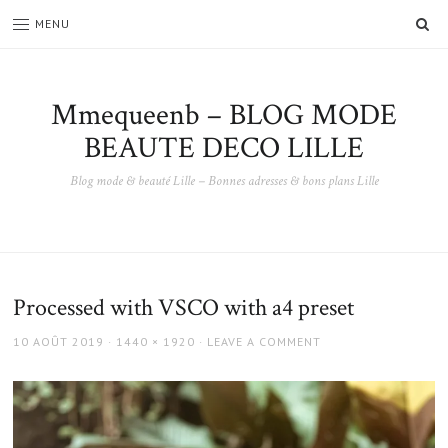
SE
MENU
Mmequeenb – BLOG MODE
BEAUTE DECO LILLE
Blog mode & beauté Lille – Bonnes adresses & bons plans Lille
Processed with VSCO with a4 preset
POSTED
FULL
10 AOÛT 2019
1440 × 1920
LEAVE A COMMENT
ON
SIZE