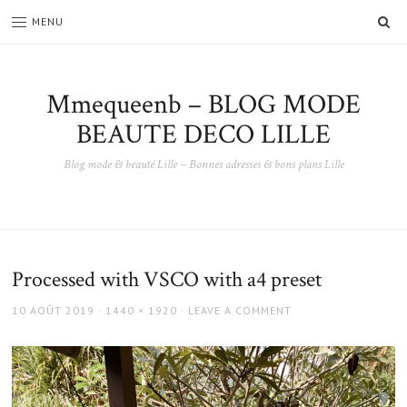
SE
MENU
Mmequeenb – BLOG MODE
BEAUTE DECO LILLE
Blog mode & beauté Lille – Bonnes adresses & bons plans Lille
Processed with VSCO with a4 preset
POSTED
FULL
10 AOÛT 2019
1440 × 1920
LEAVE A COMMENT
ON
SIZE