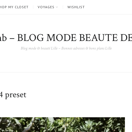
HOP MY CLOSET
VOYAGES
WISHLIST
nb – BLOG MODE BEAUTE DE
Blog mode & beauté Lille – Bonnes adresses & bons plans Lille
 preset