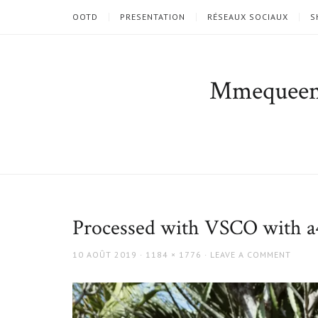
OOTD
PRESENTATION
RÉSEAUX SOCIAUX
S
Mmequee
Processed with VSCO with a4
POSTED
FULL
10 AOÛT 2019
1184 × 1776
LEAVE A COMMENT
ON
SIZE