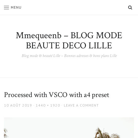
SE
MENU
Mmequeenb – BLOG MODE
BEAUTE DECO LILLE
Blog mode & beauté Lille – Bonnes adresses & bons plans Lille
Processed with VSCO with a4 preset
POSTED
FULL
10 AOÛT 2019
1440 × 1920
LEAVE A COMMENT
ON
SIZE