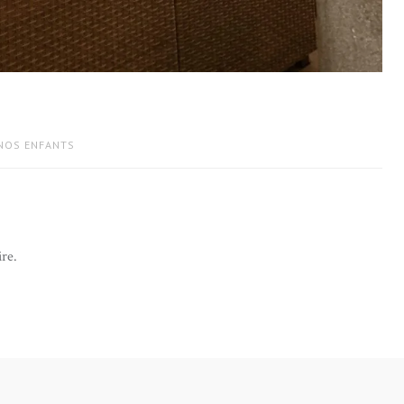
 NOS ENFANTS
re.