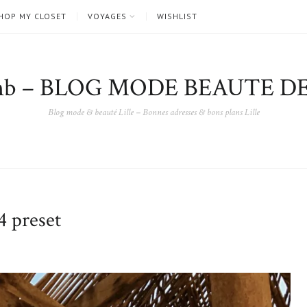
HOP MY CLOSET
VOYAGES
WISHLIST
nb – BLOG MODE BEAUTE DE
Blog mode & beauté Lille – Bonnes adresses & bons plans Lille
 preset