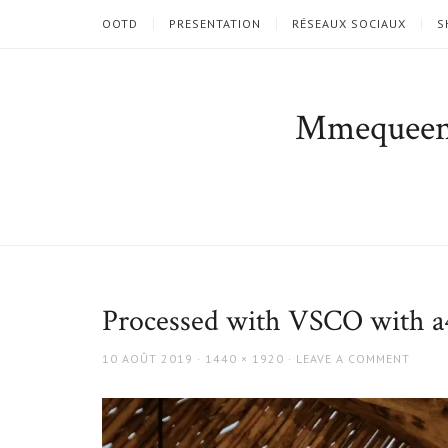
OOTD
PRESENTATION
RÉSEAUX SOCIAUX
S
Mmequee
Processed with VSCO with a4
POSTED
FULL
10 AOÛT 2019
1440 × 1920
LEAVE A COMMENT
ON
SIZE