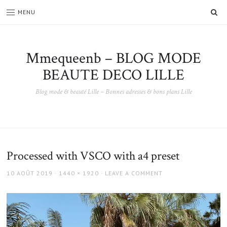
SE
MENU
Mmequeenb – BLOG MODE
BEAUTE DECO LILLE
Blog mode & beauté Lille – Bonnes adresses & bons plans Lille
Processed with VSCO with a4 preset
POSTED
FULL
10 AOÛT 2019
1440 × 1920
LEAVE A COMMENT
ON
SIZE