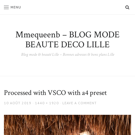
SE
MENU
Mmequeenb – BLOG MODE
BEAUTE DECO LILLE
Blog mode & beauté Lille – Bonnes adresses & bons plans Lille
Processed with VSCO with a4 preset
POSTED
FULL
10 AOÛT 2019
1440 × 1920
LEAVE A COMMENT
ON
SIZE