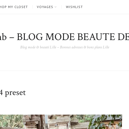
HOP MY CLOSET
VOYAGES
WISHLIST
nb – BLOG MODE BEAUTE DE
Blog mode & beauté Lille – Bonnes adresses & bons plans Lille
 preset