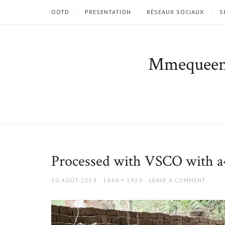
OOTD
PRESENTATION
RÉSEAUX SOCIAUX
S
Mmequee
Processed with VSCO with a4
POSTED
FULL
10 AOÛT 2019
1440 × 1920
LEAVE A COMMENT
ON
SIZE