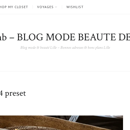
HOP MY CLOSET
VOYAGES
WISHLIST
nb – BLOG MODE BEAUTE DE
Blog mode & beauté Lille – Bonnes adresses & bons plans Lille
 preset