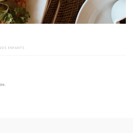
 NOS ENFANTS
re.