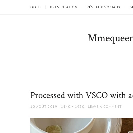
OOTD
PRESENTATION
RÉSEAUX SOCIAUX
S
Mmequee
Processed with VSCO with a4
POSTED
FULL
10 AOÛT 2019
1440 × 1920
LEAVE A COMMENT
ON
SIZE