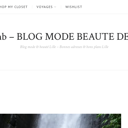
HOP MY CLOSET
VOYAGES
WISHLIST
nb – BLOG MODE BEAUTE DE
Blog mode & beauté Lille – Bonnes adresses & bons plans Lille