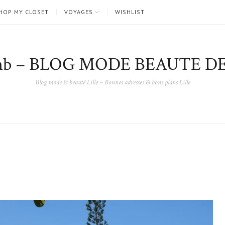
HOP MY CLOSET
VOYAGES
WISHLIST
nb – BLOG MODE BEAUTE DE
Blog mode & beauté Lille – Bonnes adresses & bons plans Lille