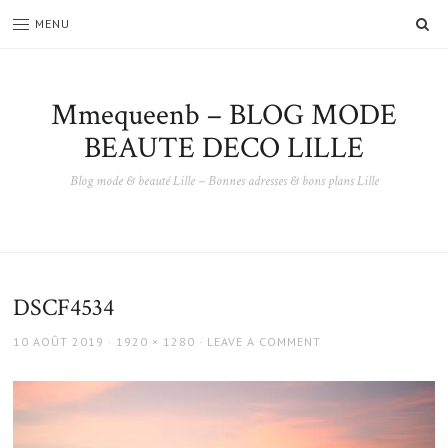
SE
MENU
Mmequeenb – BLOG MODE
BEAUTE DECO LILLE
Blog mode & beauté Lille – Bonnes adresses & bons plans Lille
DSCF4534
POSTED
FULL
10 AOÛT 2019
1920 × 1280
LEAVE A COMMENT
ON
SIZE