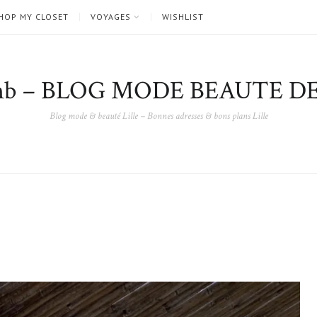
HOP MY CLOSET
VOYAGES
WISHLIST
nb – BLOG MODE BEAUTE DE
Blog mode & beauté Lille – Bonnes adresses & bons plans Lille