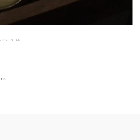
 NOS ENFANTS
re.