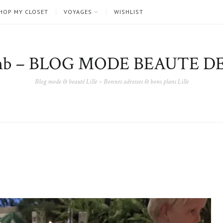
HOP MY CLOSET
VOYAGES
WISHLIST
nb – BLOG MODE BEAUTE DE
Blog mode & beauté Lille – Bonnes adresses & bons plans Lille