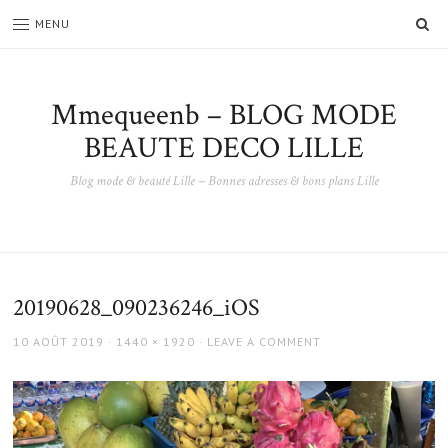
SE
MENU
Mmequeenb – BLOG MODE
BEAUTE DECO LILLE
Blog mode & beauté Lille – Bonnes adresses & bons plans Lille
20190628_090236246_iOS
POSTED
FULL
10 AOÛT 2019
1440 × 1920
LEAVE A COMMENT
ON
SIZE