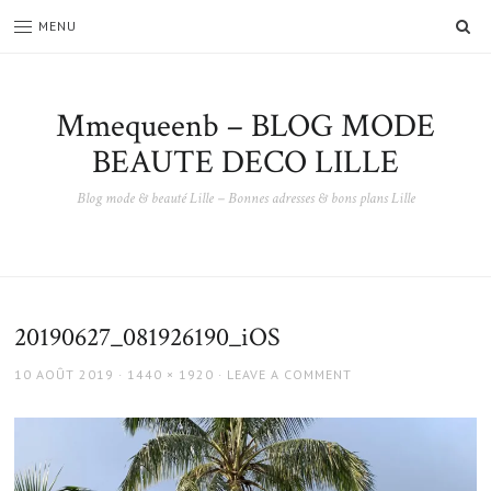
SE
MENU
Mmequeenb – BLOG MODE
BEAUTE DECO LILLE
Blog mode & beauté Lille – Bonnes adresses & bons plans Lille
20190627_081926190_iOS
POSTED
FULL
10 AOÛT 2019
1440 × 1920
LEAVE A COMMENT
ON
SIZE