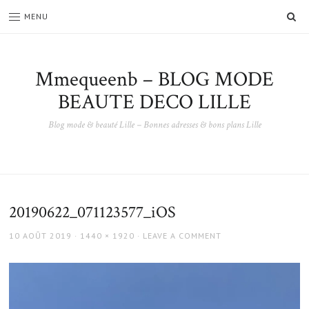
SE
MENU
Mmequeenb – BLOG MODE
BEAUTE DECO LILLE
Blog mode & beauté Lille – Bonnes adresses & bons plans Lille
20190622_071123577_iOS
POSTED
FULL
10 AOÛT 2019
1440 × 1920
LEAVE A COMMENT
ON
SIZE