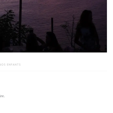
 NOS ENFANTS
re.