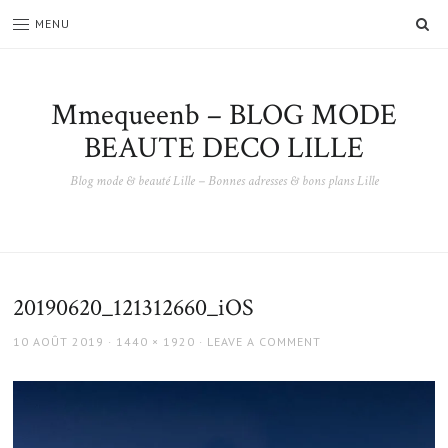
SE
MENU
Mmequeenb – BLOG MODE
BEAUTE DECO LILLE
Blog mode & beauté Lille – Bonnes adresses & bons plans Lille
20190620_121312660_iOS
POSTED
FULL
10 AOÛT 2019
1440 × 1920
LEAVE A COMMENT
ON
SIZE