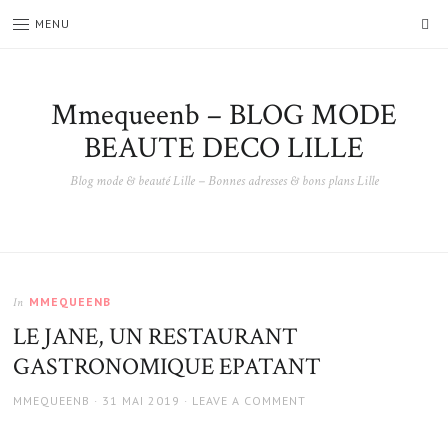
SE
MENU
Mmequeenb – BLOG MODE
BEAUTE DECO LILLE
Blog mode & beauté Lille – Bonnes adresses & bons plans Lille
MMEQUEENB
In
LE JANE, UN RESTAURANT
GASTRONOMIQUE EPATANT
AUTHOR
POSTED
MMEQUEENB
31 MAI 2019
LEAVE A COMMENT
ON