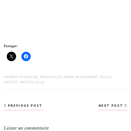
Partager :
TAGS:
ARBRE VOYAGEUR
,
BLOGLILLE
,
JANE RESTAURANT
,
LILLE
,
RESTO
,
RESTO LILLE
Navigation
PREVIOUS POST
NEXT POST
de
l’article
Laisser un commentaire