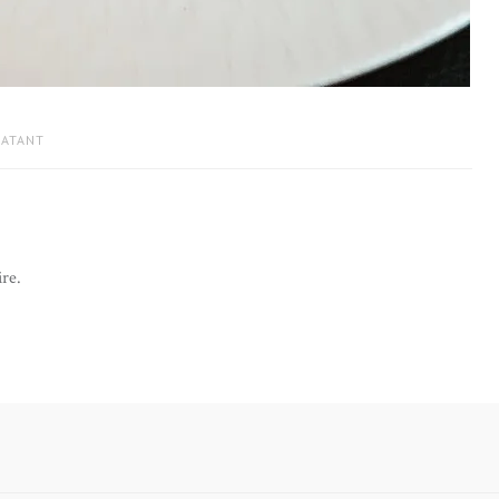
PATANT
re.