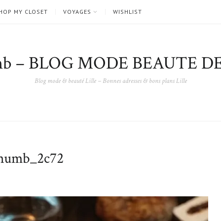
HOP MY CLOSET
VOYAGES
WISHLIST
nb – BLOG MODE BEAUTE DE
Blog mode & beauté Lille – Bonnes adresses & bons plans Lille
umb_2c72