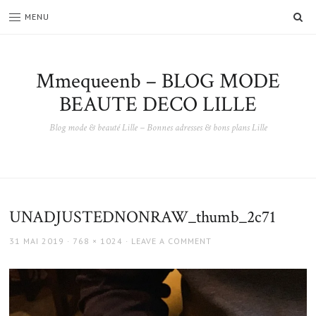
SE
MENU
Mmequeenb – BLOG MODE
BEAUTE DECO LILLE
Blog mode & beauté Lille – Bonnes adresses & bons plans Lille
UNADJUSTEDNONRAW_thumb_2c71
POSTED
FULL
31 MAI 2019
768 × 1024
LEAVE A COMMENT
ON
SIZE