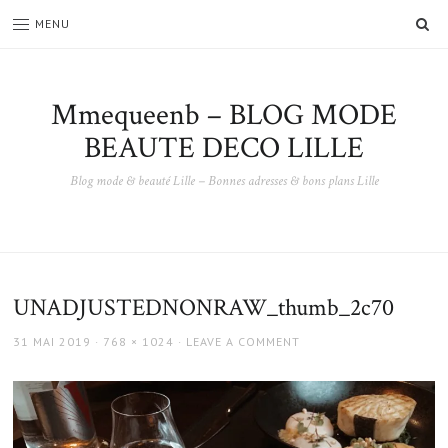
SE
MENU
Mmequeenb – BLOG MODE
BEAUTE DECO LILLE
Blog mode & beauté Lille – Bonnes adresses & bons plans Lille
UNADJUSTEDNONRAW_thumb_2c70
POSTED
FULL
31 MAI 2019
768 × 1024
LEAVE A COMMENT
ON
SIZE