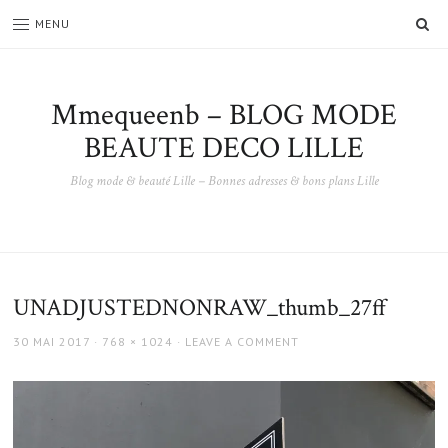
SE
MENU
Mmequeenb – BLOG MODE
BEAUTE DECO LILLE
Blog mode & beauté Lille – Bonnes adresses & bons plans Lille
UNADJUSTEDNONRAW_thumb_27ff
POSTED
FULL
30 MAI 2017
768 × 1024
LEAVE A COMMENT
ON
SIZE