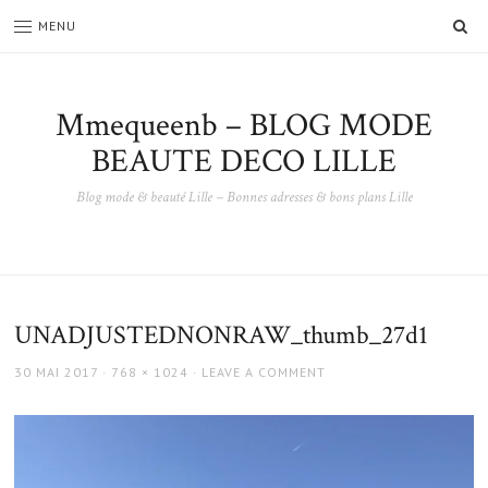
SE
MENU
Mmequeenb – BLOG MODE
BEAUTE DECO LILLE
Blog mode & beauté Lille – Bonnes adresses & bons plans Lille
UNADJUSTEDNONRAW_thumb_27d1
POSTED
FULL
30 MAI 2017
768 × 1024
LEAVE A COMMENT
ON
SIZE