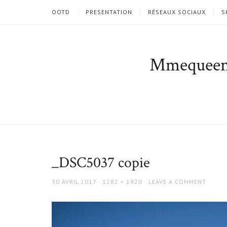
OOTD
PRESENTATION
RÉSEAUX SOCIAUX
S
Mmequee
_DSC5037 copie
POSTED
FULL
30 AVRIL 2017
1282 × 1920
LEAVE A COMMENT
ON
SIZE