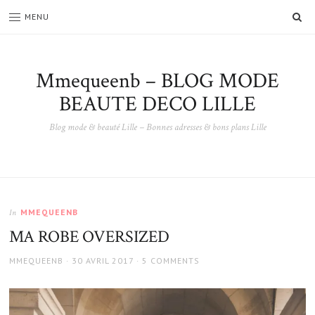
SE
MENU
Mmequeenb – BLOG MODE
BEAUTE DECO LILLE
Blog mode & beauté Lille – Bonnes adresses & bons plans Lille
MMEQUEENB
In
MA ROBE OVERSIZED
AUTHOR
POSTED
MMEQUEENB
30 AVRIL 2017
5 COMMENTS
ON