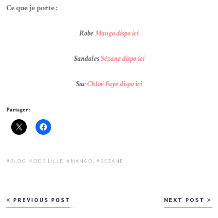
Ce que je porte :
Robe
Mango dispo ici
Sandales
Sézane dispo ici
Sac
Chloé Faye dispo ici
Partager :
TAGS:
BLOG MODE LILLE
,
MANGO
,
SEZANE
Navigation
PREVIOUS POST
NEXT POST
de