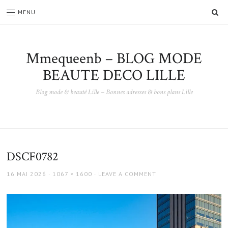
SE
MENU
Mmequeenb – BLOG MODE
BEAUTE DECO LILLE
Blog mode & beauté Lille – Bonnes adresses & bons plans Lille
DSCF0782
POSTED
FULL
16 MAI 2026
1067 × 1600
LEAVE A COMMENT
ON
SIZE