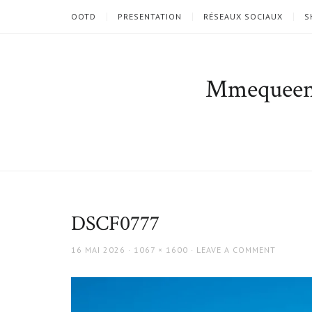
OOTD
PRESENTATION
RÉSEAUX SOCIAUX
S
Mmequee
DSCF0777
POSTED
FULL
16 MAI 2026
1067 × 1600
LEAVE A COMMENT
ON
SIZE