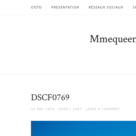
OOTD
PRESENTATION
RÉSEAUX SOCIAUX
S
Mmequee
DSCF0769
POSTED
FULL
16 MAI 2026
1600 × 1067
LEAVE A COMMENT
ON
SIZE