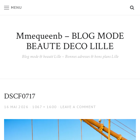
SE
MENU
Mmequeenb – BLOG MODE
BEAUTE DECO LILLE
Blog mode & beauté Lille – Bonnes adresses & bons plans Lille
DSCF0717
POSTED
FULL
16 MAI 2026
1067 × 1600
LEAVE A COMMENT
ON
SIZE