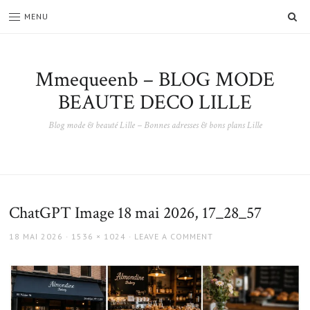
SE
MENU
Mmequeenb – BLOG MODE
BEAUTE DECO LILLE
Blog mode & beauté Lille – Bonnes adresses & bons plans Lille
ChatGPT Image 18 mai 2026, 17_28_57
POSTED
FULL
18 MAI 2026
1536 × 1024
LEAVE A COMMENT
ON
SIZE