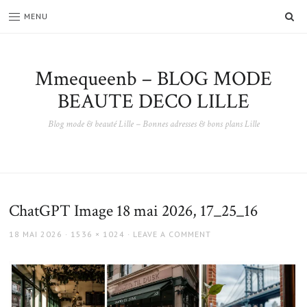
SE
MENU
Mmequeenb – BLOG MODE
BEAUTE DECO LILLE
Blog mode & beauté Lille – Bonnes adresses & bons plans Lille
ChatGPT Image 18 mai 2026, 17_25_16
POSTED
FULL
18 MAI 2026
1536 × 1024
LEAVE A COMMENT
ON
SIZE