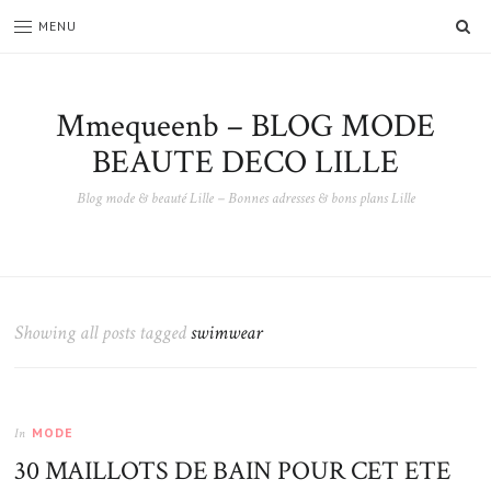
SE
MENU
Mmequeenb – BLOG MODE
BEAUTE DECO LILLE
Blog mode & beauté Lille – Bonnes adresses & bons plans Lille
Showing all posts tagged
swimwear
MODE
In
30 MAILLOTS DE BAIN POUR CET ETE