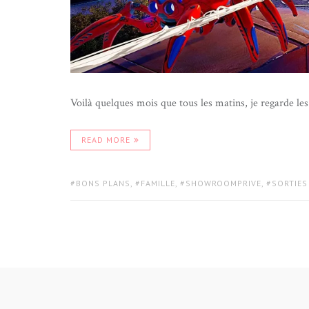
Voilà quelques mois que tous les matins, je regarde le
READ MORE
TAGS:
BONS PLANS
,
FAMILLE
,
SHOWROOMPRIVE
,
SORTIES